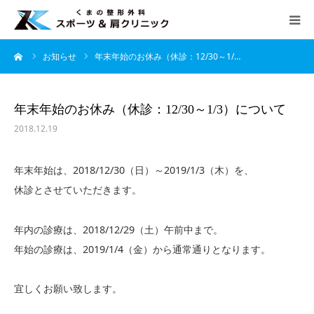
ーム
お知らせ
年末年始のお休み（休診：12/30～1/…
HOME
当院について
年末年始のお休み（休診：12/30～1/3）について
2018.12.19
診療案内
年末年始は、2018/12/30（日）～2019/1/3（木）を、
よくあるご質問
休診とさせていただきます。
アクセス
年内の診療は、2018/12/29（土）午前中まで。
年始の診療は、2019/1/4（金）から通常通りとなります。
診療時間
宜しくお願い致します。
月
火
水
木
金
土
日
午前 9：00 − 12：30