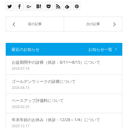
○
○
○
○
○
○
休
午後 14：00 − 19：00
前の記事
次の記事
○
○
○
休
○
休
休
【 休診 】
木曜午後・土曜午後・日曜・祝日
最近のお知らせ
お知らせ一覧
お盆期間中の診療（休診：8/11〜8/15）について
【 お電話 】
2026.07.14
092-874-7007
TEL.
ゴールデンウィークの診療について
2026.04.15
ベースアップ評価料について
2026.02.25
年末年始のお休み（休診：12/28～1/4）について
2025.12.17