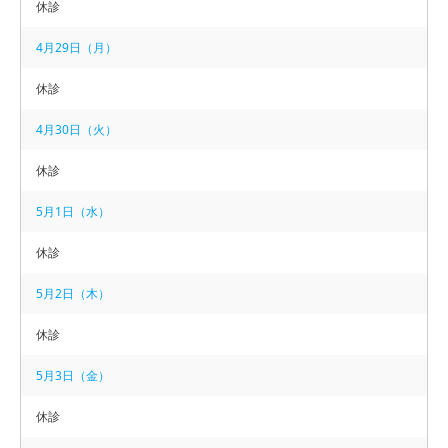
休診
○
○
○
○
○
○
休
4月29日（月）
午後 14：00 − 19：00
○
○
○
休
○
休
休
休診
4月30日（火）
【 休診 】
休診
木曜午後・土曜午後・日曜・祝日
5月1日（水）
【 お電話 】
休診
092-874-7007
TEL.
5月2日（木）
休診
5月3日（金）
休診