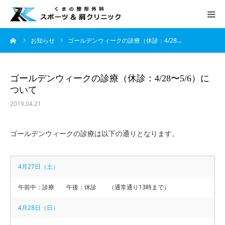
ーム
お知らせ
ゴールデンウィークの診療（休診：4/28…
HOME
当院について
ゴールデンウィークの診療（休診：4/28〜5/6）に
ついて
診療案内
2019.04.21
よくあるご質問
ゴールデンウィークの診療は以下の通りとなります。
アクセス
4月27日（土）
午前中：診療 午後：休診 （通常通り13時まで）
診療時間
4月28日（日）
月
火
水
木
金
土
日
午前 9：00 − 12：30