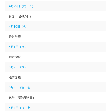
4月29日（祝・月）
○
○
○
○
○
○
休
午後 14：00 − 19：00
休診（昭和の日）
○
○
○
休
○
休
休
4月30日（火）
【 休診 】
通常診療
木曜午後・土曜午後・日曜・祝日
5月1日（水）
【 お電話 】
通常診療
092-874-7007
5月2日（木）
TEL.
通常診療
5月3日（祝・金）
休診（憲法記念日）
5月4日（祝・土）