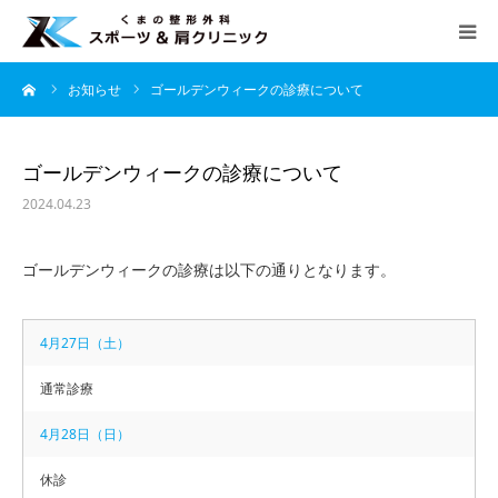
ーム
お知らせ
ゴールデンウィークの診療について
HOME
当院について
ゴールデンウィークの診療について
2024.04.23
診療案内
ゴールデンウィークの診療は以下の通りとなります。
よくあるご質問
4月27日（土）
アクセス
通常診療
診療時間
4月28日（日）
月
火
水
木
金
土
日
休診
午前 9：00 − 12：30