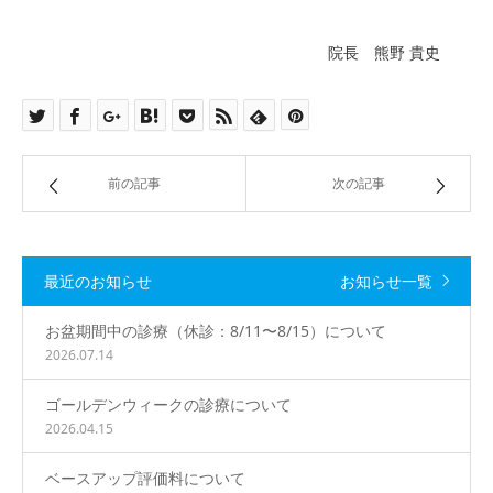
○
○
○
○
○
○
休
院長 熊野 貴史
午後 14：00 − 19：00
○
○
○
休
○
休
休
【 休診 】
前の記事
次の記事
木曜午後・土曜午後・日曜・祝日
【 お電話 】
最近のお知らせ
お知らせ一覧
092-874-7007
TEL.
お盆期間中の診療（休診：8/11〜8/15）について
2026.07.14
ゴールデンウィークの診療について
2026.04.15
ベースアップ評価料について