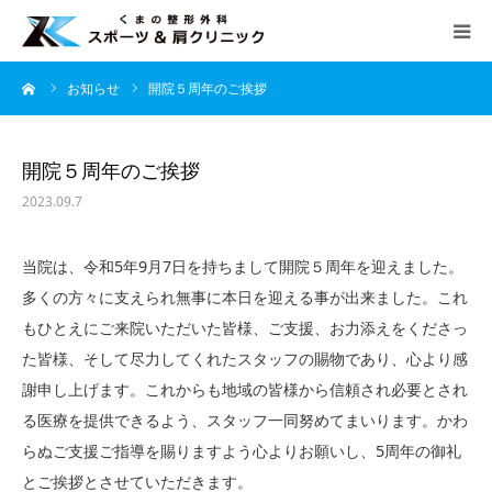
ーム
お知らせ
開院５周年のご挨拶
HOME
当院について
開院５周年のご挨拶
2023.09.7
診療案内
当院は、令和5年9月7日を持ちまして開院５周年を迎えました。
よくあるご質問
多くの方々に支えられ無事に本日を迎える事が出来ました。これ
もひとえにご来院いただいた皆様、ご支援、お力添えをくださっ
アクセス
た皆様、そして尽力してくれたスタッフの賜物であり、心より感
謝申し上げます。これからも地域の皆様から信頼され必要とされ
診療時間
る医療を提供できるよう、スタッフ一同努めてまいります。かわ
らぬご支援ご指導を賜りますよう心よりお願いし、5周年の御礼
月
火
水
木
金
土
日
とご挨拶とさせていただきます。
午前 9：00 − 12：30