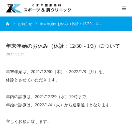
ーム
お知らせ
年末年始のお休み（休診：12/30～1/…
HOME
当院について
年末年始のお休み（休診：12/30～1/3）について
2021.12.21
診療案内
年末年始は、2021/12/30（木）～2022/1/3（月）を、
よくあるご質問
休診とさせていただきます。
アクセス
年内の診療は、2021/12/29（水）19時まで。
年始の診療は、2022/1/4（火）から通常通りとなります。
診療時間
宜しくお願い致します。
月
火
水
木
金
土
日
午前 9：00 − 12：30