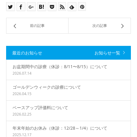
○
○
○
○
○
○
休
午後 14：00 − 19：00
前の記事
次の記事
○
○
○
休
○
休
休
【 休診 】
木曜午後・土曜午後・日曜・祝日
最近のお知らせ
お知らせ一覧
お盆期間中の診療（休診：8/11〜8/15）について
【 お電話 】
2026.07.14
092-874-7007
TEL.
ゴールデンウィークの診療について
2026.04.15
ベースアップ評価料について
2026.02.25
年末年始のお休み（休診：12/28～1/4）について
2025.12.17