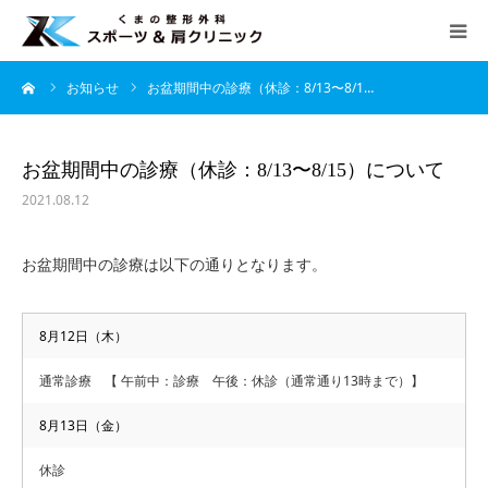
ーム
お知らせ
お盆期間中の診療（休診：8/13〜8/1…
HOME
当院について
お盆期間中の診療（休診：8/13〜8/15）について
2021.08.12
診療案内
お盆期間中の診療は以下の通りとなります。
よくあるご質問
8月12日（木）
アクセス
通常診療 【 午前中：診療 午後：休診（通常通り13時まで）】
診療時間
8月13日（金）
月
火
水
木
金
土
日
休診
午前 9：00 − 12：30