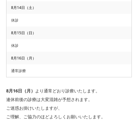
8月14日（土）
○
○
○
○
○
○
休
午後 14：00 − 19：00
休診
○
○
○
休
○
休
休
8月15日（日）
【 休診 】
休診
木曜午後・土曜午後・日曜・祝日
8月16日（月）
【 お電話 】
通常診療
092-874-7007
TEL.
8月16日（月）
より通常どおり診療いたします。
連休前後の診療は大変混雑が予想されます。
ご迷惑お掛けいたしますが、
ご理解、ご協力のほどよろしくお願いいたします。