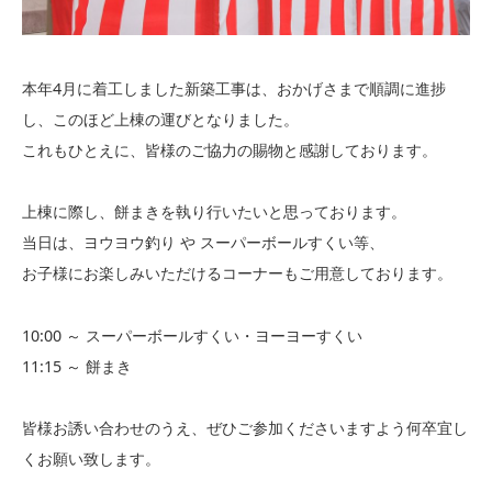
○
○
○
○
○
○
休
午後 14：00 − 19：00
本年4月に着工しました新築工事は、おかげさまで順調に進捗
○
○
○
休
○
休
休
し、このほど上棟の運びとなりました。
これもひとえに、皆様のご協力の賜物と感謝しております。
【 休診 】
木曜午後・土曜午後・日曜・祝日
上棟に際し、餅まきを執り行いたいと思っております。
当日は、ヨウヨウ釣り や スーパーボールすくい等、
【 お電話 】
お子様にお楽しみいただけるコーナーもご用意しております。
092-874-7007
TEL.
10:00 ～ スーパーボールすくい・ヨーヨーすくい
11:15 ～ 餅まき
皆様お誘い合わせのうえ、ぜひご参加くださいますよう何卒宜し
くお願い致します。