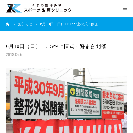
ーム
お知らせ
6月10日（日）11:15〜上棟式・餅ま…
HOME
当院について
6月10日（日）11:15〜上棟式・餅まき開催
2018.06.6
診療案内
よくあるご質問
アクセス
診療時間
月
火
水
木
金
土
日
午前 9：00 − 12：30