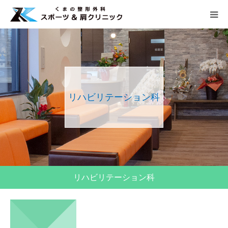
HOME
当院について
リハビリテーション科
診療案内
よくあるご質問
アクセス
リハビリテーション科
診療時間
月
火
水
木
金
土
日
午前 9：00 − 12：30