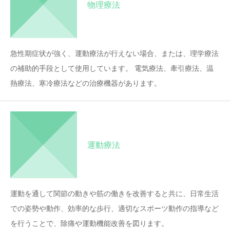
物理療法
○
○
○
○
○
○
休
午後 14：00 − 19：00
○
○
○
休
○
休
休
急性期症状が強く、運動療法が行えない場合、または、理学療法
の補助的手段として使用しています。 電気療法、牽引療法、温
【 休診 】
熱療法、寒冷療法などの治療機器があります。
木曜午後・土曜午後・日曜・祝日
【 お電話 】
092-874-7007
TEL.
運動療法
運動を通して関節の動きや筋の働きを改善すると共に、日常生活
での姿勢や動作、効率的な歩行、適切なスポーツ動作の指導など
を行うことで、除痛や運動機能改善を図ります。